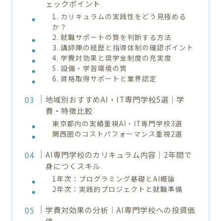
ェックポイント
1. カリキュラムの実践性をどう見極める
か？
2. 就職サポートの質を判断する方法
3. 講師陣の経歴と指導体制の確認ポイント
4. 学費対効果と奨学金制度の充実度
5. 設備・学習環境の質
6. 資格取得サポートと業界認定
地域別おすすめAI・IT専門学校5選｜学
費・特徴比較
東京都内の実績重視AI・IT専門学校3選
関西圏のコストパフォーマンス重視2選
AI専門学校のカリキュラム内容｜2年間で
身につくスキル
1年次：プログラミング基礎とAI概論
2年次：実践的プロジェクトと就職準備
学費対効果の分析｜AI専門学校への投資価
値