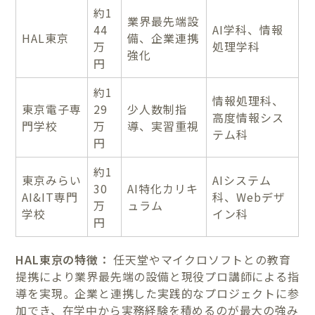
約1
業界最先端設
44
AI学科、情報
HAL東京
備、企業連携
万
処理学科
強化
円
約1
情報処理科、
東京電子専
29
少人数制指
高度情報シス
門学校
万
導、実習重視
テム科
円
約1
東京みらい
AIシステム
30
AI特化カリキ
AI&IT専門
科、Webデザ
万
ュラム
学校
イン科
円
HAL東京の特徴：
任天堂やマイクロソフトとの教育
提携により業界最先端の設備と現役プロ講師による指
導を実現。企業と連携した実践的なプロジェクトに参
加でき、在学中から実務経験を積めるのが最大の強み