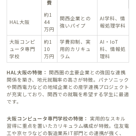
費
約1
関西企業との
AI学科、情
HAL大阪
44
強いパイプ
報処理学科
万円
大阪コンピ
約1
学費抑制、実
AI・IoT
ュータ専門
10
用的カリキュ
科、情報処
学校
万円
ラム
理科
HAL大阪の特徴：
関西圏の主要企業との強固な連携
関係を築き、地元就職率の高さが特徴。パナソニック
や関西電力などの地域企業との産学連携プロジェクト
が充実しており、関西での就職を希望する学生に最適
です。
大阪コンピュータ専門学校の特徴：
実用的なスキル
習得に重点を置いたカリキュラム構成が特徴。住友電
工や京セラなどの製造業系IT部門との連携が強く、