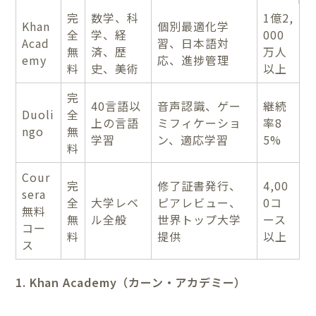
完
数学、科
1億2,
Khan
個別最適化学
全
学、経
000
Acad
習、日本語対
無
済、歴
万人
emy
応、進捗管理
料
史、美術
以上
完
40言語以
音声認識、ゲー
継続
Duoli
全
上の言語
ミフィケーショ
率8
ngo
無
学習
ン、適応学習
5%
料
Cour
完
修了証書発行、
4,00
sera
全
大学レベ
ピアレビュー、
0コ
無料
無
ル全般
世界トップ大学
ース
コー
料
提供
以上
ス
1. Khan Academy（カーン・アカデミー）