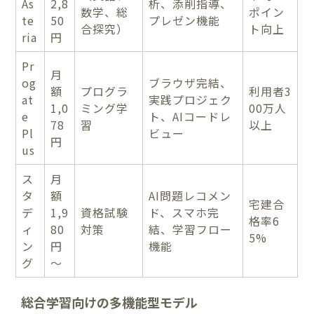
As
2,8
析、添削指導、
数学、総
ポイン
te
50
プレゼン機能
合探究）
ト向上
ria
円
Pr
月
og
ブラウザ完結、
額
プログラ
利用者3
at
実践プロジェク
1,0
ミング学
00万人
e
ト、AIコードレ
78
習
以上
Pl
ビュー
円
us
ス
月
タ
額
AI問題レコメン
宅建合
デ
1,9
資格試験
ド、スマホ完
格率6
ィ
80
対策
結、学習フロー
5%
ン
円
機能
グ
～
総合学習向けの多機能型モデル