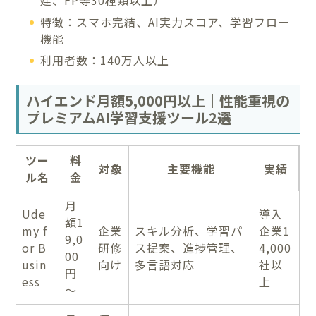
建、FP等30種類以上）
特徴：スマホ完結、AI実力スコア、学習フロー
機能
利用者数：140万人以上
ハイエンド月額5,000円以上｜性能重視の
プレミアムAI学習支援ツール2選
ツー
料
対象
主要機能
実績
ル名
金
月
Ude
導入
額1
my f
企業
スキル分析、学習パ
企業1
9,0
or B
研修
ス提案、進捗管理、
4,000
00
usin
向け
多言語対応
社以
円
ess
上
～