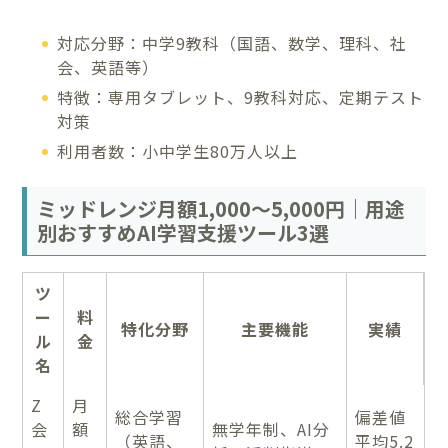
対応分野：中学9教科（国語、数学、理科、社
会、英語等）
特徴：専用タブレット、9教科対応、定期テスト
対策
利用者数：小中学生80万人以上
ミッドレンジ月額1,000～5,000円｜用途
別おすすめAI学習支援ツール3選
ツ
ー
料
特化分野
主要機能
実績
ル
金
名
Z
月
総合学習
偏差値
会
額
無学年制、AI分
（英語、
平均5.2