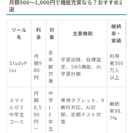
月額500～1,000円で機能充実なら？おすすめ2
選
継続
ツール
料
対
主要機能
率・
名
金
象
実績
全
月
利用
年
学習記録、目標設
StudyP
額9
者500
齢
定、SNS機能、AI
lus
80
万人
対
学習計画
円
以上
象
月
中
スマイ
額
学
専用タブレット、9
継続
ルゼミ
8,5
1-
教科対応、AI診
率98.
中学生
80
3
断、定期テスト対
7%
コース
円
年
策
～
生