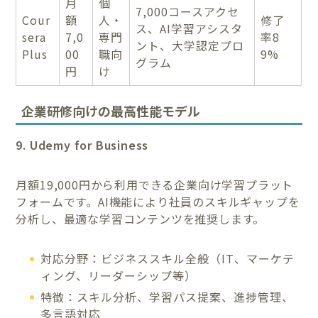
月
個
7,000コースアクセ
Cour
額
人・
修了
ス、AI学習アシスタ
sera
7,0
専門
率8
ント、大学認定プロ
Plus
00
職向
9%
グラム
円
け
企業研修向けの最高性能モデル
9. Udemy for Business
月額19,000円から利用できる企業向け学習プラット
フォームです。AI機能により社員のスキルギャップを
分析し、最適な学習コンテンツを推奨します。
対応分野：ビジネススキル全般（IT、マーケテ
ィング、リーダーシップ等）
特徴：スキル分析、学習パス提案、進捗管理、
多言語対応