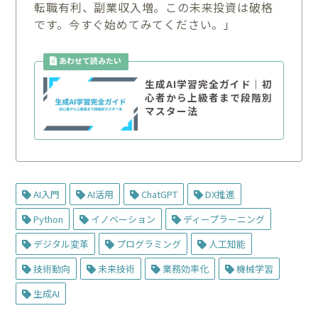
転職有利、副業収入増。この未来投資は破格
です。今すぐ始めてみてください。」
生成AI学習完全ガイド｜初
心者から上級者まで段階別
マスター法
AI入門
AI活用
ChatGPT
DX推進
Python
イノベーション
ディープラーニング
デジタル変革
プログラミング
人工知能
技術動向
未来技術
業務効率化
機械学習
生成AI