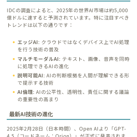
IDCの調査によると、2025年の世界AI市場は約5,000
億ドルに達すると予測されています。特に注目すべき
トレンドは以下の通りです：
エッジAI
: クラウドではなくデバイス上でAI処理
を行う技術の普及
マルチモーダルAI
: テキスト、画像、音声を同時
に処理できるAIの進化
説明可能AI
: AIの判断根拠を人間が理解できる形
で提示する技術
AI倫理
: AIの公平性、透明性、責任に関する議論
の重要性の高まり
最新AI技術の進化
2025年2月28日（日本時間）、Open AIより「GPT-
4.5（コードネーム：Orion）」が正式に発表されま