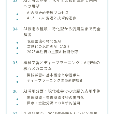
への展望
AIの歴史的発展プロセス
AIブームの変遷と技術的進歩
AI技術の種類：特化型から汎用型まで完全
解説
現在主流の特化型AI
次世代の汎用型AI（AGI）
2025年注目の主要AI技術分野
機械学習とディープラーニング：AI技術の
核心メカニズム
機械学習の基本概念と学習手法
ディープラーニングの革新的技術
AI活用分野：現代社会での実践的応用事例
画像認識・音声認識技術の実用化
医療・金融分野での革新的活用
生成AI革命：2025年最新トレンドと活用