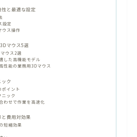
換性と最適な設定
法
ウス設定
Dマウス操作
3Dマウス5選
Dマウス2選
適した高機能モデル
高性能の業務用3Dマウス
ニック
のポイント
クニック
合わせで作業を高速化
率と費用対効果
の短縮効果