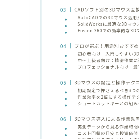
CADソフト別の3Dマウス互
AutoCADでの3Dマウス活用
SolidWorksに最適な3Dマ
Fusion 360での効率的な3
プロが選ぶ！用途別おすすめ
初心者向け：入門しやすい3
中〜上級者向け：精密作業に
プロフェッショナル向け：最
3Dマウスの設定と操作テク
初期設定で押さえるべき3つ
作業効率を2倍にする操作テ
ショートカットキーとの組み
3Dマウス導入による作業効
実測データから見る作業時間
コスト回収の目安と投資価値