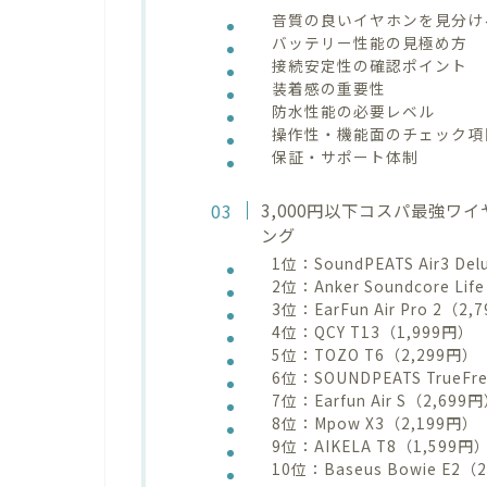
音質の良いイヤホンを見分け
バッテリー性能の見極め方
接続安定性の確認ポイント
装着感の重要性
防水性能の必要レベル
操作性・機能面のチェック項
保証・サポート体制
3,000円以下コスパ最強ワ
ング
1位：SoundPEATS Air3 De
2位：Anker Soundcore Lif
3位：EarFun Air Pro 2（2
4位：QCY T13（1,999円）
5位：TOZO T6（2,299円）
6位：SOUNDPEATS TrueFr
7位：Earfun Air S（2,699
8位：Mpow X3（2,199円）
9位：AIKELA T8（1,599円
10位：Baseus Bowie E2（