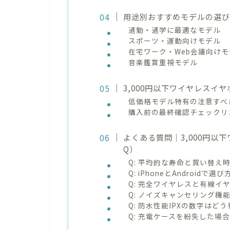
用途別おすすめモデルの選
通勤・通学に最適なモデル
スポーツ・運動向けモデル
在宅ワーク・Web会議向けモ
音楽鑑賞重視モデル
3,000円以下ワイヤレスイ
低価格モデル特有の注意すべ
購入前の最終確認チェックリ
よくある質問｜3,000円以
Q）
Q: 平均的な寿命と買い替え
Q: iPhoneとAndroidで
Q: 完全ワイヤレスと有線イ
Q: ノイズキャンセリング機
Q: 防水性能IPXの数字は
Q: 充電ケースを紛失した場