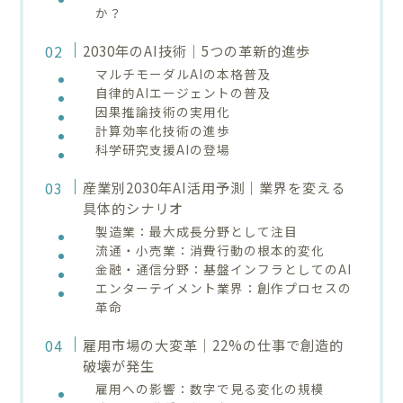
か？
2030年のAI技術｜5つの革新的進歩
マルチモーダルAIの本格普及
自律的AIエージェントの普及
因果推論技術の実用化
計算効率化技術の進歩
科学研究支援AIの登場
産業別2030年AI活用予測｜業界を変える
具体的シナリオ
製造業：最大成長分野として注目
流通・小売業：消費行動の根本的変化
金融・通信分野：基盤インフラとしてのAI
エンターテイメント業界：創作プロセスの
革命
雇用市場の大変革｜22%の仕事で創造的
破壊が発生
雇用への影響：数字で見る変化の規模