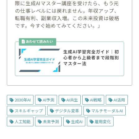
際に生成AIマスター講座を受けたら、もう元
の仕事レベルには戻れません。年収アップ、
転職有利、副業収入増。この未来投資は破格
です。今すぐ始めてみてください。」
生成AI学習完全ガイド｜初
心者から上級者まで段階別
マスター法
2030年AI
AI予測
AI共生
AI戦略
AI活用
スキルギャップ
デジタル変革
マルチモーダルAI
人工知能
未来予測
生成AI
雇用変化