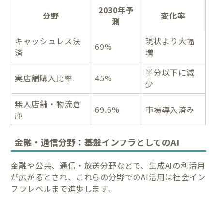
2030年予
分野
変化率
測
キャッシュレス決
現状より大幅
69%
済
増
半分以下に減
実店舗購入比率
45%
少
無人店舗・物流倉
69.6%
市場導入済み
庫
金融・通信分野：基盤インフラとしてのAI
金融や公共、通信・放送分野などで、生成AIの利活用
が広がるとされ、これらの分野でのAI活用は社会イン
フラレベルまで進歩します。