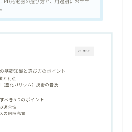
-C PD充電器の選び方と、用途別におすす
。
CLOSE
電器の基礎知識と選び方のポイント
特徴と利点
aN（窒化ガリウム）技術の普及
視すべき5つのポイント
の適合性
スの同時充電