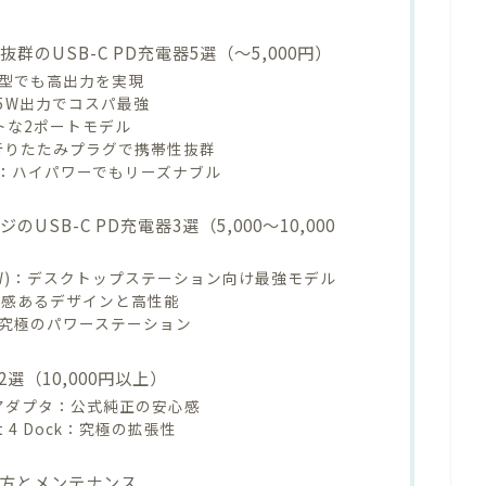
のUSB-C PD充電器5選（〜5,000円）
W：超小型でも高出力を実現
33：65W出力でコスパ最強
パクトな2ポートモデル
65W：折りたたみプラグで携帯性抜群
N充電器：ハイパワーでもリーズナブル
SB-C PD充電器3選（5,000〜10,000
er (150W)：デスクトップステーション向け最強モデル
ro：高級感あるデザインと高性能
200W：究極のパワーステーション
2選（10,000円以上）
C 電源アダプタ：公式純正の安心感
rbolt 4 Dock：究極の拡張性
使い方とメンテナンス