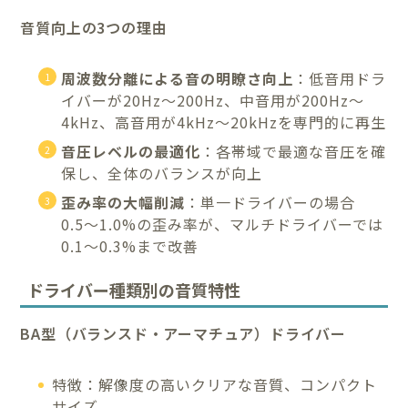
音質向上の3つの理由
周波数分離による音の明瞭さ向上
：低音用ドラ
イバーが20Hz〜200Hz、中音用が200Hz〜
4kHz、高音用が4kHz〜20kHzを専門的に再生
音圧レベルの最適化
：各帯域で最適な音圧を確
保し、全体のバランスが向上
歪み率の大幅削減
：単一ドライバーの場合
0.5〜1.0%の歪み率が、マルチドライバーでは
0.1〜0.3%まで改善
ドライバー種類別の音質特性
BA型（バランスド・アーマチュア）ドライバー
特徴：解像度の高いクリアな音質、コンパクト
サイズ