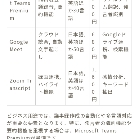
t Teams
英語ほ
議録音, 要
0
ム翻訳、発
Premiu
か30言
約機能
0
言者識別
m
語
円
クラウド
日本語,
6
Googleド
Google
統合, 自動
英語ほ
8
ライブ連
Meet
文字起こ
か50言
0
携、検索機
し
語
円
能
1,
日本語,
録画連携,
6
感情分析、
Zoom Tr
英語ほ
ハイライ
0
キーワード
anscript
か40言
ト機能
0
抽出
語
円
ビジネス用途では、議事録作成の自動化や多言語対応
が重要な要素となります。特に、発言者の識別機能や
要約機能を重視する場合は、Microsoft Teams
Premiumが最適です。