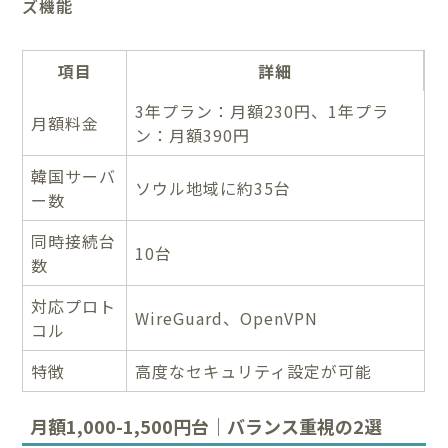
ズ機能
項目
詳細
3年プラン：月額230円、1年プラ
月額料金
ン：月額390円
韓国サーバ
ソウル地域に約35台
ー数
同時接続台
10台
数
対応プロト
WireGuard、OpenVPN
コル
特徴
高度なセキュリティ設定が可能
月額1,000-1,500円台｜バランス重視の2選