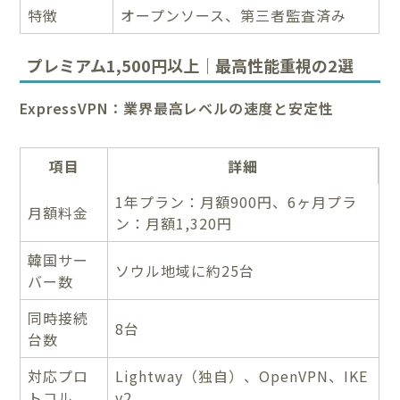
特徴
オープンソース、第三者監査済み
プレミアム1,500円以上｜最高性能重視の2選
ExpressVPN：業界最高レベルの速度と安定性
項目
詳細
1年プラン：月額900円、6ヶ月プラ
月額料金
ン：月額1,320円
韓国サー
ソウル地域に約25台
バー数
同時接続
8台
台数
対応プロ
Lightway（独自）、OpenVPN、IKE
トコル
v2