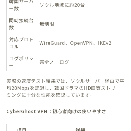
韓国サーバ
ソウル地域に約20台
ー数
同時接続台
無制限
数
対応プロト
WireGuard、OpenVPN、IKEv2
コル
ログポリシ
完全ノーログ
ー
実際の速度テスト結果では、ソウルサーバー経由で平
均28Mbpsを記録し、韓国ドラマのHD画質ストリー
ミングに十分な性能を確認しています。
CyberGhost VPN：初心者向けの使いやすさ
項目
詳細