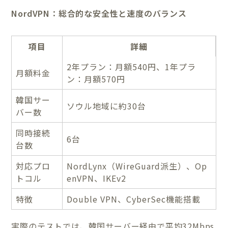
NordVPN：総合的な安全性と速度のバランス
項目
詳細
2年プラン：月額540円、1年プラ
月額料金
ン：月額570円
韓国サー
ソウル地域に約30台
バー数
同時接続
6台
台数
対応プロ
NordLynx（WireGuard派生）、Op
トコル
enVPN、IKEv2
特徴
Double VPN、CyberSec機能搭載
実際のテストでは、韓国サーバー経由で平均32Mbps