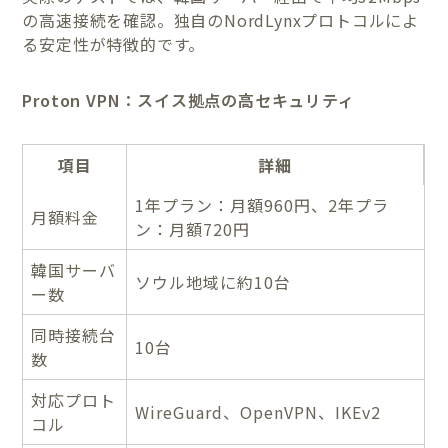
の高速接続を確認。独自のNordLynxプロトコルによ
る安定性が特徴的です。
Proton VPN：スイス拠点の高セキュリティ
項目
詳細
1年プラン：月額960円、2年プラ
月額料金
ン：月額720円
韓国サーバ
ソウル地域に約10台
ー数
同時接続台
10台
数
対応プロト
WireGuard、OpenVPN、IKEv2
コル