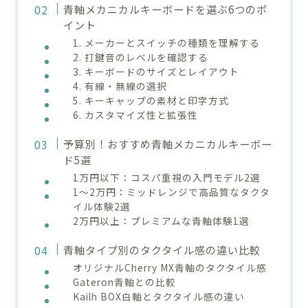
青軸メカニカルキーボードを選ぶ6つのポ
イント
1. メーカーとスイッチの種類を理解する
2. 打鍵音のレベルを確認する
3. キーボードのサイズとレイアウト
4. 有線・無線の選択
5. キーキャップの素材と印字方式
6. カスタマイズ性と拡張性
予算別！おすすめ青軸メカニカルキーボー
ド5選
1万円以下：コスパ重視の入門モデル2選
1〜2万円：ミッドレンジで高品質なタクタ
イル体験2選
2万円以上：プレミアムな青軸体験1選
青軸タイプ別のタクタイル感の違い比較
オリジナルCherry MX青軸のタクタイル感
Gateron青軸との比較
Kailh BOX白軸とタクタイル感の違い