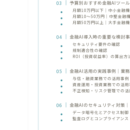
予算別おすすめ金融AIツー
月額10万円以下｜中小金融
月額10～50万円｜中堅金融
月額50万円以上｜大手金融
金融AI導入時の重要な検討
セキュリティ要件の確認
規制適合性の確認
ROI（投資収益率）の算出方
金融AI活用の実践事例｜業
与信・融資業務での活用事例
資産運用・投資業務での活用
不正検知・リスク管理での活
金融AIのセキュリティ対策
データ暗号化とアクセス制御
監査ログとコンプライアンス