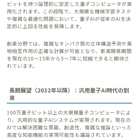
ビットを持つ論理的に安定した量子コンピュータが実
用化されます。この段階で、大規模な機械学習タスク
や複雑な最適化問題において、量子AIが従来のAIを決
定的に上回る性能を発揮します。
創薬分野では、複雑なタンパク質の立体構造予測や薬
物相互作用の正確な計算が可能となり、新薬開発期間
を現在の10〜15年から5〜7年に短縮できると期待さ
れています。
長期展望（2032年以降）：汎用量子AI時代の到
来
100万量子ビット以上の大規模量子コンピュータによ
り、汎用的な量子AIシステムが実現されます。現在の
AIでは解決困難な意識、創造性、複雑な推論といった
高度な知能機能の実現可能性も議論されています。