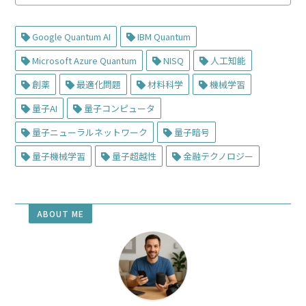
Google Quantum AI
IBM Quantum
Microsoft Azure Quantum
NISQ
人工知能
創薬
最適化問題
材料科学
機械学習
量子AI
量子コンピュータ
量子ニューラルネットワーク
量子暗号
量子機械学習
量子超越性
金融テクノロジー
ABOUT ME