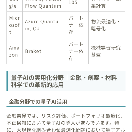
105
gle
Flow Quantum
薬計算
Micr
パート
Azure Quantu
物流最適化・
osof
ナー依
m, Q#
暗号化
t
存
パート
Ama
機械学習研究
Braket
ナー依
zon
基盤
存
量子AIの実用化分野｜金融・創薬・材料
科学での革新的応用
金融分野での量子AI活用
金融業界では、リスク評価、ポートフォリオ最適化、
不正検知において量子AIの導入が進んでいます。特
に、大規模な組み合わせ最適化問題において量子アル