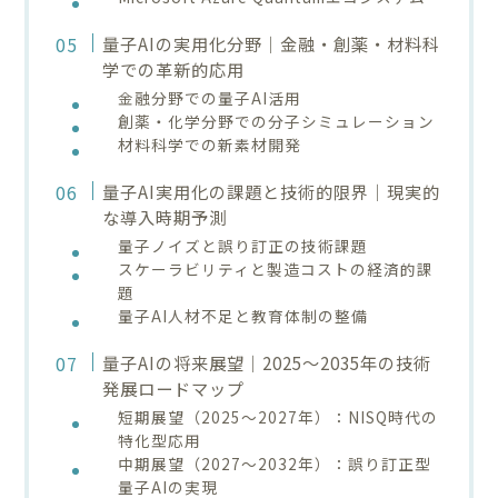
量子AIの実用化分野｜金融・創薬・材料科
学での革新的応用
金融分野での量子AI活用
創薬・化学分野での分子シミュレーション
材料科学での新素材開発
量子AI実用化の課題と技術的限界｜現実的
な導入時期予測
量子ノイズと誤り訂正の技術課題
スケーラビリティと製造コストの経済的課
題
量子AI人材不足と教育体制の整備
量子AIの将来展望｜2025〜2035年の技術
発展ロードマップ
短期展望（2025〜2027年）：NISQ時代の
特化型応用
中期展望（2027〜2032年）：誤り訂正型
量子AIの実現