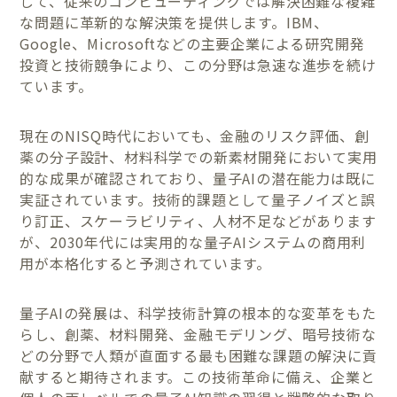
して、従来のコンピューティングでは解決困難な複雑
な問題に革新的な解決策を提供します。IBM、
Google、Microsoftなどの主要企業による研究開発
投資と技術競争により、この分野は急速な進歩を続け
ています。
現在のNISQ時代においても、金融のリスク評価、創
薬の分子設計、材料科学での新素材開発において実用
的な成果が確認されており、量子AIの潜在能力は既に
実証されています。技術的課題として量子ノイズと誤
り訂正、スケーラビリティ、人材不足などがあります
が、2030年代には実用的な量子AIシステムの商用利
用が本格化すると予測されています。
量子AIの発展は、科学技術計算の根本的な変革をもた
らし、創薬、材料開発、金融モデリング、暗号技術な
どの分野で人類が直面する最も困難な課題の解決に貢
献すると期待されます。この技術革命に備え、企業と