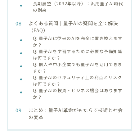
長期展望（2032年以降）：汎用量子AI時代
の到来
よくある質問｜量子AIの疑問を全て解決
（FAQ）
Q: 量子AIは従来のAIを完全に置き換えます
か？
Q: 量子AIを学習するために必要な予備知識
は何ですか？
Q: 個人や中小企業でも量子AIを活用できま
すか？
Q: 量子AIのセキュリティ上の利点とリスク
は何ですか？
Q: 量子AIの投資・ビジネス機会はあります
か？
まとめ：量子AI革命がもたらす技術と社会
の変革