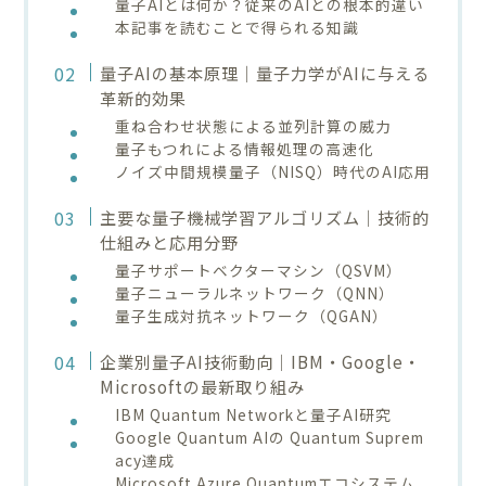
量子AIとは何か？従来のAIとの根本的違い
本記事を読むことで得られる知識
量子AIの基本原理｜量子力学がAIに与える
革新的効果
重ね合わせ状態による並列計算の威力
量子もつれによる情報処理の高速化
ノイズ中間規模量子（NISQ）時代のAI応用
主要な量子機械学習アルゴリズム｜技術的
仕組みと応用分野
量子サポートベクターマシン（QSVM）
量子ニューラルネットワーク（QNN）
量子生成対抗ネットワーク（QGAN）
企業別量子AI技術動向｜IBM・Google・
Microsoftの最新取り組み
IBM Quantum Networkと量子AI研究
Google Quantum AIの Quantum Suprem
acy達成
Microsoft Azure Quantumエコシステム