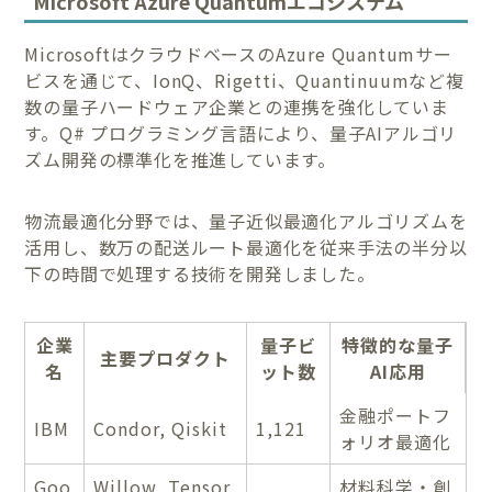
Microsoft Azure Quantumエコシステム
MicrosoftはクラウドベースのAzure Quantumサー
ビスを通じて、IonQ、Rigetti、Quantinuumなど複
数の量子ハードウェア企業との連携を強化していま
す。Q# プログラミング言語により、量子AIアルゴリ
ズム開発の標準化を推進しています。
物流最適化分野では、量子近似最適化アルゴリズムを
活用し、数万の配送ルート最適化を従来手法の半分以
下の時間で処理する技術を開発しました。
企業
量子ビ
特徴的な量子
主要プロダクト
名
ット数
AI応用
金融ポートフ
IBM
Condor, Qiskit
1,121
ォリオ最適化
Goo
Willow, Tensor
材料科学・創