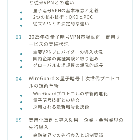
と従来VPNとの違い
量子暗号VPNの基本概念と定義
2つの核心技術：QKDとPQC
従来VPNとの決定的な違い
2025年の量子暗号VPN市場動向｜商用サ
ービスの実装状況
主要VPNプロバイダーの導入状況
国内企業の実証実験と取り組み
グローバル市場規模の爆発的成長
WireGuard×量子暗号｜次世代プロトコ
ルの技術革新
WireGuardプロトコルの革新的進化
量子暗号技術との統合
採用される最新暗号化技術
実用化事例と導入効果｜企業・金融業界の
先行導入
金融業界での先行導入と規制要請