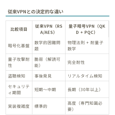
従来VPNとの決定的な違い
従来VPN（RS
量子暗号VPN（QK
比較項目
A/AES）
D + PQC）
数学的困難問
物理法則 + 耐量子
暗号化基盤
題
数学
量子攻撃耐
脆弱（解読可
完全耐性
性
能）
盗聴検知
事後発見
リアルタイム検知
セキュリテ
短期～中期
長期（30年以上）
ィ期間
高度（専門知識必
実装複雑度
標準的
要）