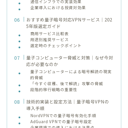
通信インフラでの実装効果
企業導入における投資対効果
おすすめ量子暗号対応VPNサービス｜202
5年版選定ガイド
商用サービス比較表
用途別推奨サービス
選定時のチェックポイント
量子コンピューター脅威と対策｜なぜ今対
応が必要なのか
量子コンピューターによる暗号解読の現実
的脅威
「今すぐ収穫、後で解読」攻撃の脅威
段階的移行戦略の重要性
技術的実装と設定方法｜量子暗号VPNの
導入手順
NordVPNでの量子暗号有効化手順
AdGuard VPNでの量子暗号設定
企業環境での導入における注意点