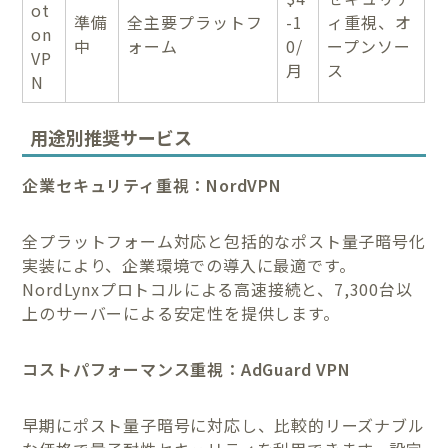
ot
準備
全主要プラットフ
-1
ィ重視、オ
on
中
ォーム
0/
ープンソー
VP
月
ス
N
用途別推奨サービス
企業セキュリティ重視：NordVPN
全プラットフォーム対応と包括的なポスト量子暗号化
実装により、企業環境での導入に最適です。
NordLynxプロトコルによる高速接続と、7,300台以
上のサーバーによる安定性を提供します。
コストパフォーマンス重視：AdGuard VPN
早期にポスト量子暗号に対応し、比較的リーズナブル