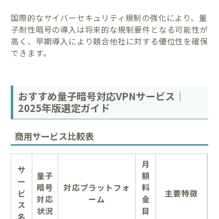
国際的なサイバーセキュリティ規制の強化により、量
子耐性暗号の導入は将来的な規制要件となる可能性が
高く、早期導入により競合他社に対する優位性を確保
できます。
おすすめ量子暗号対応VPNサービス｜
2025年版選定ガイド
商用サービス比較表
月
サ
量子
額
ー
暗号
対応プラットフォ
料
ビ
主要特徴
対応
ーム
金
ス
状況
目
名