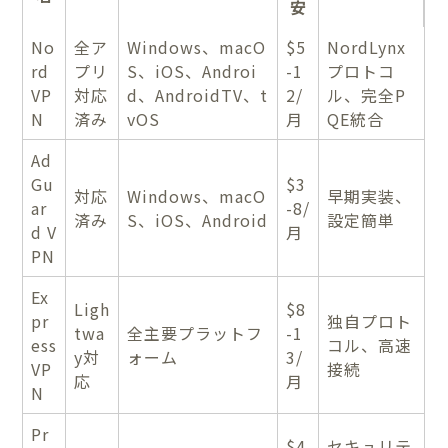
安
No
全ア
Windows、macO
$5
NordLynx
rd
プリ
S、iOS、Androi
-1
プロトコ
VP
対応
d、AndroidTV、t
2/
ル、完全P
N
済み
vOS
月
QE統合
Ad
Gu
$3
対応
Windows、macO
早期実装、
ar
-8/
済み
S、iOS、Android
設定簡単
d V
月
PN
Ex
Ligh
$8
pr
独自プロト
twa
全主要プラットフ
-1
ess
コル、高速
y対
ォーム
3/
VP
接続
応
月
N
Pr
$4
セキュリテ