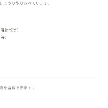
してやり取りされています。
金融情報等）
料等）
識を習得できます：