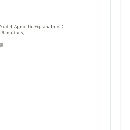
 Model-Agnostic Explanations）
xPlanations）
明