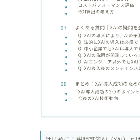
コストパフォーマンス評価
ROI算出の考え方
よくある質問｜XAIの疑問を
Q: XAIの導入により、AI
Q: 法的にXAIの導入は必須
Q: 中小企業でもXAIは導入
Q: XAIの説明が間違ってい
Q: AIエンジニア以外でもX
Q: XAI導入後のメンテナ
まとめ：XAI導入成功のた
XAI導入成功の3つのポイン
今後のXAI技術動向
はじめに：説明可能AI（XAI）