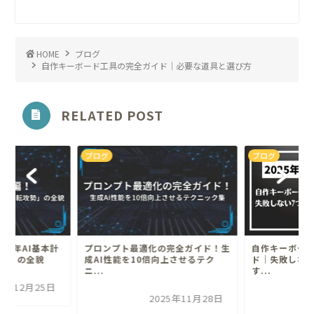
HOME
ブログ
自作キーボード工具の完全ガイド｜必要な道具と選び方
RELATED POST
ブログ
ブログ
25年AI基本計
プロンプト最適化の完全ガイド！生
自作キーボー
勢」の全貌
成AI性能を10倍向上させるテク
ド｜失敗しない
ニ...
す...
25年12月25日
2025年11月28日