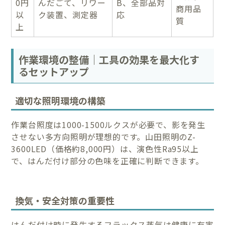
0円
んだごて、リワー
B、全部品対
商用品
以
ク装置、測定器
応
質
上
作業環境の整備｜工具の効果を最大化す
るセットアップ
適切な照明環境の構築
作業台照度は1000-1500ルクスが必要で、影を発生
させない多方向照明が理想的です。山田照明のZ-
3600LED（価格約8,000円）は、演色性Ra95以上
で、はんだ付け部分の色味を正確に判断できます。
換気・安全対策の重要性
はんだ付け時に発生するフラックス蒸気は健康に有害