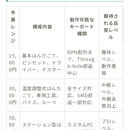
予
期待さ
算
製作可能な
れる品
レ
構成内容
キーボード
質レベ
ン
種類
ル
ジ
60%配列ま
趣味レ
15,
基本はんだごて、
で、Throug
ベル、
00
ピンセット、ドラ
h-hole部品
動作重
0円
イバー、テスター
中心
視
中級レ
30,
温度調整式はんだ
全サイズ対
ベル、
00
ごて、専用工具、
応、SMD部
外観品
0円
バイス、ルーペ
品一部対応
質向上
50,
プロレ
00
ステーション型は
カスタムPC
ベル、