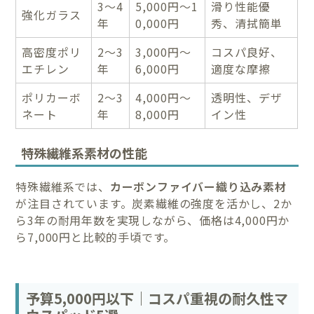
3～4
5,000円～1
滑り性能優
強化ガラス
年
0,000円
秀、清拭簡単
高密度ポリ
2～3
3,000円～
コスパ良好、
エチレン
年
6,000円
適度な摩擦
ポリカーボ
2～3
4,000円～
透明性、デザ
ネート
年
8,000円
イン性
特殊繊維系素材の性能
特殊繊維系では、
カーボンファイバー織り込み素材
が注目されています。炭素繊維の強度を活かし、2か
ら3年の耐用年数を実現しながら、価格は4,000円か
ら7,000円と比較的手頃です。
予算5,000円以下｜コスパ重視の耐久性マ