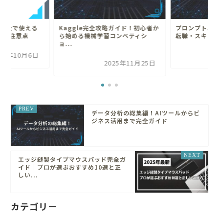
！安全で使える
Kaggle完全攻略ガイド！初心者か
プロンプトエ
選と注意点
ら始める機械学習コンペティシ
転職・スキル
ョ...
025年10月6日
2025年11月25日
データ分析の総集編！AIツールからビ
ジネス活用まで完全ガイド
エッジ縫製タイプマウスパッド完全ガ
イド｜プロが選ぶおすすめ10選と正
しい...
カテゴリー