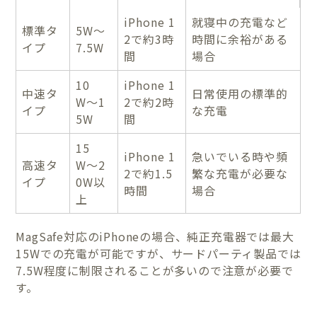
iPhone 1
就寝中の充電など
標準タ
5W〜
2で約3時
時間に余裕がある
イプ
7.5W
間
場合
10
iPhone 1
中速タ
日常使用の標準的
W〜1
2で約2時
イプ
な充電
5W
間
15
iPhone 1
急いでいる時や頻
高速タ
W〜2
2で約1.5
繁な充電が必要な
イプ
0W以
時間
場合
上
MagSafe対応のiPhoneの場合、純正充電器では最大
15Wでの充電が可能ですが、サードパーティ製品では
7.5W程度に制限されることが多いので注意が必要で
す。