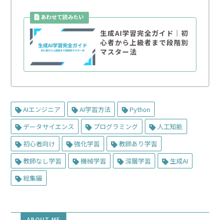
生成AI学習完全ガイド｜初
心者から上級者まで段階別
マスター法
AIエンジニア
AI学習方法
Python
データサイエンス
プログラミング
人工知能
初心者向け
強化学習
教師あり学習
教師なし学習
機械学習
深層学習
生成AI
総集編
ABOUT ME