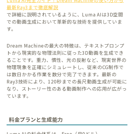
Luma AI完全ガイド！Dream Machineの使い方から
最新Ray3まで徹底解説
で詳細に説明されているように、Luma AIは3D空間
での動画生成において革新的な技術を提供していま
す。
Dream Machineの最大の特徴は、テキストプロンプ
トから現実的な物理法則に従った3D動画を生成でき
ることです。重力、慣性、光の反射など、現実世界の
物理現象を正確にシミュレートし、従来のCG制作で
は数日かかる作業を数分で完了できます。最新の
Ray3技術により、120秒までの長尺動画生成が可能に
なり、ストーリー性のある動画制作への応用が広がっ
ています。
料金プランと生成能力
Luma AIの料金体系は、Free（月0ドル）、