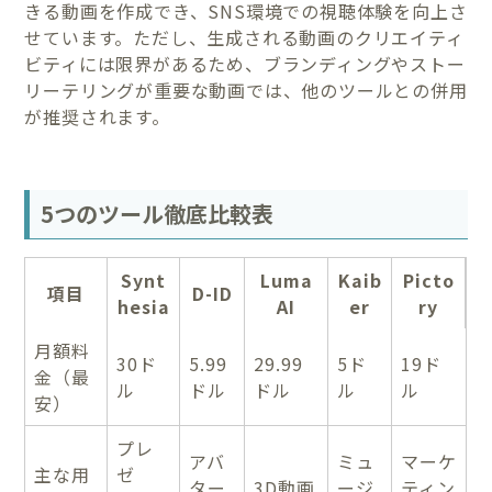
きる動画を作成でき、SNS環境での視聴体験を向上さ
せています。ただし、生成される動画のクリエイティ
ビティには限界があるため、ブランディングやストー
リーテリングが重要な動画では、他のツールとの併用
が推奨されます。
5つのツール徹底比較表
Synt
Luma
Kaib
Picto
項目
D-ID
hesia
AI
er
ry
月額料
30ド
5.99
29.99
5ド
19ド
金（最
ル
ドル
ドル
ル
ル
安）
プレ
アバ
ミュ
マーケ
主な用
ゼ
ター
3D動画
ージ
ティン