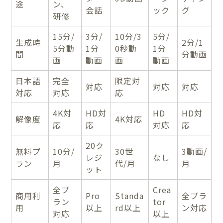
途
ン、
会話
ック
グ
研修
15分/
3分/
10分/3
5分/
生成時
2分/1
5分動
1分
0秒動
1分
間
分動画
画
動画
画
動画
日本語
完全
限定対
対応
対応
対応
対応
対応
応
4K対
HD対
HD
HD対
解像度
4K対応
応
応
対応
応
20ク
無料プ
10分/
30世
3動画/
レジ
なし
ラン
月
代/月
月
ット
全プ
Crea
商用利
Pro
Standa
全プラ
ラン
tor
用
以上
rd以上
ン対応
対応
以上