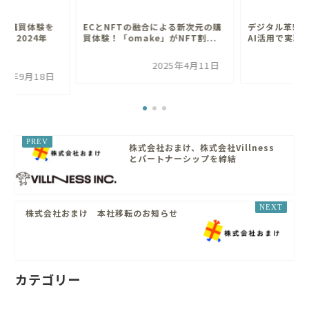
代の購買体験を
ECとNFTの融合による新次元の購
デジタル革新
、2024年
買体験！「omake」がNFT割...
AI活用で実現す
2025年4月11日
024年9月18日
株式会社おまけ、株式会社Villness
とパートナーシップを締結
株式会社おまけ 本社移転のお知らせ
カテゴリー