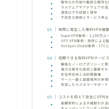
暗号化の欠如や脆弱な暗号化
マルウェアやアドウェアの混
通信ログの記録と保存
不安定な接続とサービス停止
実際に発生した無料VPN被
SuperVPN事例：2,100
UFO VPN事例：政府によ
HotSpot Shield事例：F
信頼できる有料VPNサービ
厳格なノーログポリシーと第
強力な暗号化技術と最新のセ
本社所在地と法的管轄権
サーバー数と設置場所の多様
充実したカスタマーサポート
コストを抑えて安全にVPN
長期契約による大幅割引の活
キャンペーンとクーポンの効