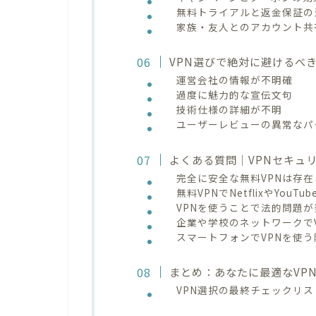
無料トライアルと返金保証の
家族・友人とのアカウント共
VPN選びで絶対に避けるべ
運営会社の情報が不明確
過度に魅力的な宣伝文句
技術仕様の詳細が不明
ユーザーレビューの異常なパ
よくある質問｜VPNセキュ
完全に安全な無料VPNは存
無料VPNでNetflixやYou
VPNを使うことで法的問題
企業や学校のネットワークで
スマートフォンでVPNを使
まとめ：あなたに最適なVP
VPN選択の最終チェックリス