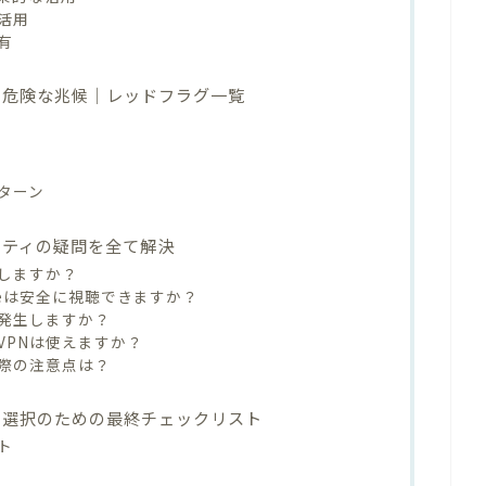
活用
有
き危険な兆候｜レッドフラグ一覧
ターン
リティの疑問を全て解決
在しますか？
Tubeは安全に視聴できますか？
が発生しますか？
VPNは使えますか？
う際の注意点は？
N選択のための最終チェックリスト
ト