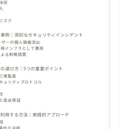
技術
入
リスク
害事例｜深刻なセキュリティインシデント
万ユーザーの個人情報流出
る監視インフラとして悪用
TCによる制裁措置
スの選び方｜5つの重要ポイント
三者監査
キュリティプロトコル
性
と返金保証
を利用する方法｜実践的アプローチ
用
果的な活用