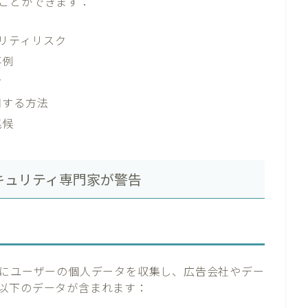
ことができます：
ュリティリスク
事例
方
用する方法
兆候
キュリティ専門家が警告
めにユーザーの個人データを収集し、広告会社やデー
以下のデータが含まれます：