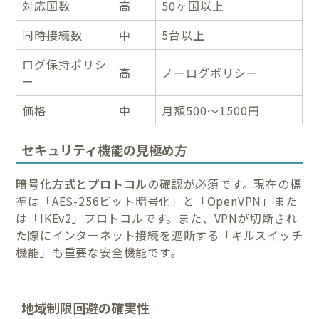
対応国数
高
50ヶ国以上
同時接続数
中
5台以上
ログ保持ポリシ
高
ノーログポリシー
ー
価格
中
月額500〜1500円
セキュリティ機能の見極め方
暗号化方式とプロトコル
の確認が必須です。現在の標
準は「AES-256ビット暗号化」と「OpenVPN」また
は「IKEv2」プロトコルです。また、VPNが切断され
た際にインターネット接続を遮断する「キルスイッチ
機能」も重要な安全機能です。
地域制限回避の確実性