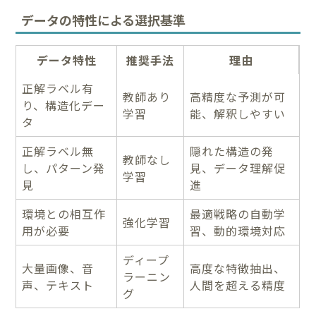
データの特性による選択基準
データ特性
推奨手法
理由
正解ラベル有
教師あり
高精度な予測が可
り、構造化デー
学習
能、解釈しやすい
タ
正解ラベル無
隠れた構造の発
教師なし
し、パターン発
見、データ理解促
学習
見
進
環境との相互作
最適戦略の自動学
強化学習
用が必要
習、動的環境対応
ディープ
大量画像、音
高度な特徴抽出、
ラーニン
声、テキスト
人間を超える精度
グ