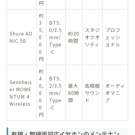
円
約
3
BT5.
5,
0/3.5
スタジ
プロフ
Shure AO
約20
0
mm/
オクオ
ェッシ
NIC 50
時間
0
Type
リティ
ョナル
0
-C
円
約
4
BT5.
Sennheis
0,
2/3.5
最大
高精細
オーディ
er MOME
0
mm/
60時
サウン
オマニ
NTUM 4
0
Type
間
ド
ア
Wireless
0
-C
円
有線・無線両対応イヤホンのメンテナン