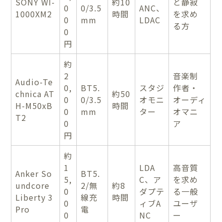
SONY WI-
約10
と静寂
0
0/3.5
ANC、
1000XM2
時間
を求め
0
mm
LDAC
る方
0
円
約
2
音楽制
Audio-Te
0,
BT5.
スタジ
作者・
chnica AT
約50
0
0/3.5
オモニ
オーディ
H-M50xB
時間
0
mm
ター
オマニ
T2
0
ア
円
約
1
LDA
高音質
Anker So
BT5.
5,
C、ア
を求め
undcore
2/無
約8
0
ダプテ
る一般
Liberty 3
線充
時間
0
ィブA
ユーザ
Pro
電
0
NC
ー