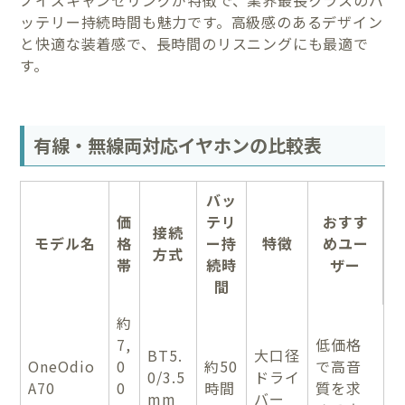
ノイズキャンセリングが特徴で、業界最長クラスのバ
ッテリー持続時間も魅力です。高級感のあるデザイン
と快適な装着感で、長時間のリスニングにも最適で
す。
有線・無線両対応イヤホンの比較表
バッ
価
テリ
おすす
接続
モデル名
格
ー持
特徴
めユー
方式
帯
続時
ザー
間
約
7,
低価格
BT5.
大口径
OneOdio
0
約50
で高音
0/3.5
ドライ
A70
0
時間
質を求
mm
バー