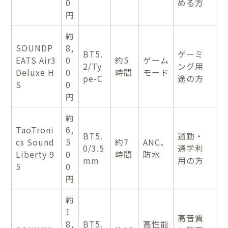
0
める方
円
約
SOUNDP
8,
BT5.
ゲーミ
EATS Air3
0
約5
ゲーム
2/Ty
ング用
Deluxe H
0
時間
モード
pe-C
途の方
S
0
円
約
TaoTroni
6,
BT5.
通勤・
cs Sound
5
約7
ANC、
0/3.5
通学利
Liberty 9
0
時間
防水
mm
用の方
5
0
円
約
1
高音質
8,
BT5.
高性能