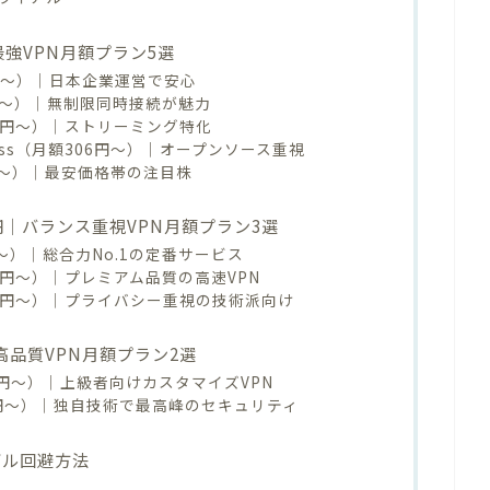
パ最強VPN月額プラン5選
96円〜）｜日本企業運営で安心
28円〜）｜無制限同時接続が魅力
320円〜）｜ストリーミング特化
t Access（月額306円〜）｜オープンソース重視
92円〜）｜最安価格帯の注目株
00円｜バランス重視VPN月額プラン3選
0円〜）｜総合力No.1の定番サービス
665円〜）｜プレミアム品質の高速VPN
額432円〜）｜プライバシー重視の技術派向け
最高品質VPN月額プラン2選
620円〜）｜上級者向けカスタマイズVPN
080円〜）｜独自技術で最高峰のセキュリティ
ブル回避方法