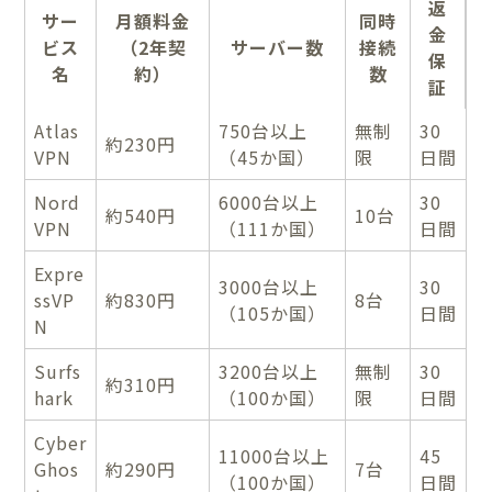
返
サー
月額料金
同時
金
ビス
（2年契
サーバー数
接続
保
名
約）
数
証
Atlas
750台以上
無制
30
約230円
VPN
（45か国）
限
日間
Nord
6000台以上
30
約540円
10台
VPN
（111か国）
日間
Expre
3000台以上
30
ssVP
約830円
8台
（105か国）
日間
N
Surfs
3200台以上
無制
30
約310円
hark
（100か国）
限
日間
Cyber
11000台以上
45
Ghos
約290円
7台
（100か国）
日間