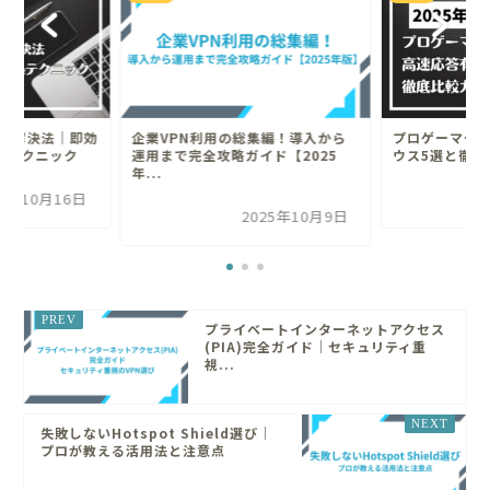
と解決法｜即効
企業VPN利用の総集編！導入から
プロゲーマー
処テクニック
運用まで完全攻略ガイド【2025
ウス5選と徹底
年...
25年10月16日
2025年10月9日
プライベートインターネットアクセス
(PIA)完全ガイド｜セキュリティ重
視...
失敗しないHotspot Shield選び｜
プロが教える活用法と注意点