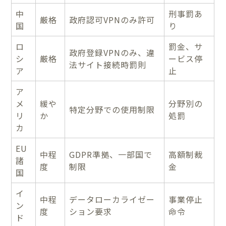
中
刑事罰あ
厳格
政府認可VPNのみ許可
国
り
ロ
罰金、サ
政府登録VPNのみ、違
シ
厳格
ービス停
法サイト接続時罰則
ア
止
ア
メ
緩や
分野別の
特定分野での使用制限
リ
か
処罰
カ
EU
中程
GDPR準拠、一部国で
高額制裁
諸
度
制限
金
国
イ
中程
データローカライゼー
事業停止
ン
度
ション要求
命令
ド