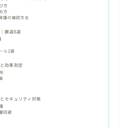
び方
め方
保護の確認方法
｜厳選8選
選
ール2選
例と効果測定
例
果
点とセキュリティ対策
護
響回避