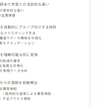
教師あり学習との決定的な違い
の根本的な違い
の主要課題
を自動的にグループ分けする技術
ラーなクラスタリング手法
構造でデータ関係を可視化
客セグメンテーション
タを理解可能な形に変換
次元削減の基本
よる高度な可視化
子発現データ分析
からの逸脱を自動検出
よる異常検知
or（LOF）：局所的な密度による異常検知
：不正アクセス検知