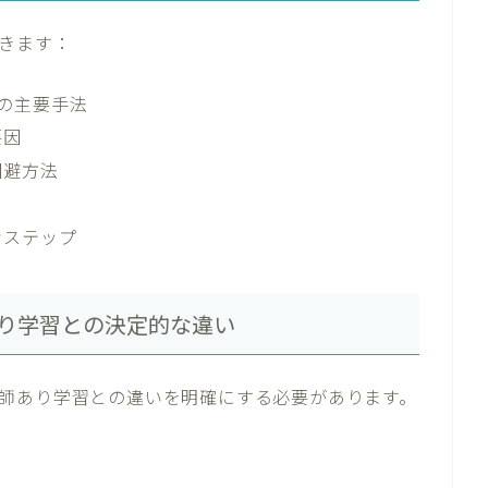
きます：
の主要手法
要因
回避方法
なステップ
り学習との決定的な違い
師あり学習との違いを明確にする必要があります。