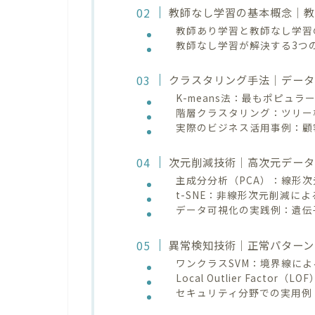
教師なし学習の基本概念｜
教師あり学習と教師なし学習
教師なし学習が解決する3つ
クラスタリング手法｜データ
K-means法：最もポピュ
階層クラスタリング：ツリー
実際のビジネス活用事例：顧
次元削減技術｜高次元デー
主成分分析（PCA）：線形
t-SNE：非線形次元削減に
データ可視化の実践例：遺伝
異常検知技術｜正常パターン
ワンクラスSVM：境界線に
Local Outlier Fact
セキュリティ分野での実用例