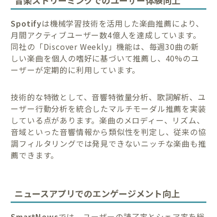
音楽ストリーミングでのユーザー体験向上
Spotify
は機械学習技術を活用した楽曲推薦により、
月間アクティブユーザー数4億人を達成しています。
同社の「Discover Weekly」機能は、毎週30曲の新
しい楽曲を個人の嗜好に基づいて推薦し、40%のユ
ーザーが定期的に利用しています。
技術的な特徴として、音響特徴量分析、歌詞解析、ユ
ーザー行動分析を統合したマルチモーダル推薦を実装
している点があります。楽曲のメロディー、リズム、
音域といった音響情報から類似性を判定し、従来の協
調フィルタリングでは発見できないニッチな楽曲も推
薦できます。
ニュースアプリでのエンゲージメント向上
SmartNews
では、ユーザーの読了率とシェア率を総