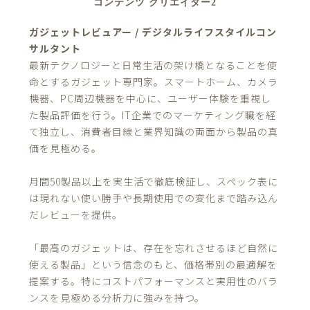
コンテンツ クリエイター2
ガジェットレビュアー / デジタルライフスタイルコン
サルタント
最新テクノロジーと日常生活の架け橋となることを使
命とするガジェット専門家。スマートホーム、カメラ
機器、PC周辺機器を中心に、ユーザー体験を重視し
た製品評価を行う。IT企業でのマーケティング職を経
て独立し、消費者目線と業界知識の両面から製品の真
価を見極める。
月間50製品以上を実生活で徹底検証し、スペック表に
は現れない使い勝手や長期使用での変化まで踏み込ん
だレビューを提供。
「最高のガジェットは、存在を忘れさせるほど自然に
使える製品」という信念のもと、価格帯別の最適解を
提案する。特にコストパフォーマンスと実用性のバラ
ンスを見極める分析力に強みを持つ。