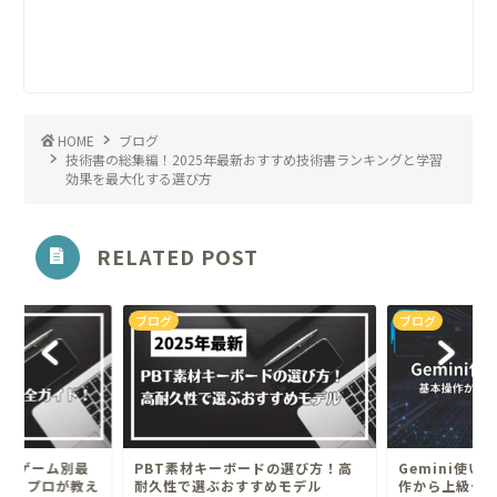
HOME
ブログ
技術書の総集編！2025年最新おすすめ技術書ランキングと学習
効果を最大化する選び方
RELATED POST
ブログ
ブログ
ド ゲーム別最
PBT素材キーボードの選び方！高
Gemini使
ド！プロが教え
耐久性で選ぶおすすめモデル
作から上級テ