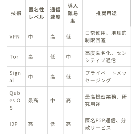
導入
匿名性
通信
技術
難易
推奨用途
レベル
速度
度
日常使用、地理的
VPN
中
高
低
制限回避
高度匿名化、セン
Tor
高
低
中
シティブ通信
Sign
プライベートメッ
中
高
低
al
セージング
Qub
最高機密業務、研
es O
最高
中
高
究用途
S
匿名P2P通信、分
I2P
高
低
高
散サービス