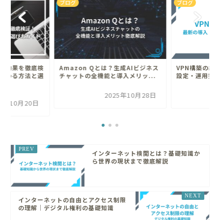
ブログ
ブログ
布効果を徹底検
Amazon Qとは？生成AIビジネス
VPN構築の総
変わる方法と選
チャットの全機能と導入メリッ...
設定・運用完
2025年10月28日
25年10月20日
インターネット検閲とは？基礎知識か
ら世界の現状まで徹底解説
インターネットの自由とアクセス制限
の理解｜デジタル権利の基礎知識