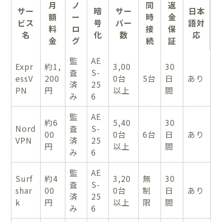
月
ノ
同
返
サー
暗
サー
日本
額
ー
時
金
ビス
号
バー
語対
料
ロ
接
保
名
化
数
応
金
グ
続
証
監
AE
Expr
約1,
3,00
30
査
S-
essV
200
0台
5台
日
あり
済
25
PN
円
以上
間
み
6
監
AE
約6
5,40
30
Nord
査
S-
00
0台
6台
日
あり
VPN
済
25
円
以上
間
み
6
監
AE
Surf
約4
3,20
無
30
査
S-
shar
00
0台
制
日
あり
済
25
k
円
以上
限
間
み
6