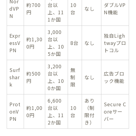
Nor
約700
台以
10
ダブルVP
dVP
なし
円
上、11
台
N機能
N
1か国
3,000
Expr
独自Ligh
約1,30
台以
essV
8台
なし
twayプロ
0円
上、10
PN
トコル
5か国
3,200
Surf
無
約500
台以
広告ブロ
shar
制
なし
円
上、10
ック機能
k
限
0か国
6,600
あり
Prot
Secure C
約1,00
台以
10
（制
onV
oreサー
0円
上、11
台
限付
PN
バー
2か国
き）