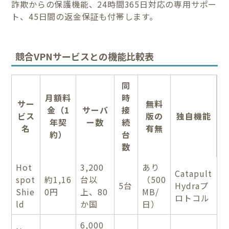
詐欺からの保護機能、24時間365日対応の専用サポー
ト、45日間の返金保証も付帯します。
競合VPNサービスとの機能比較表
同
月額料
時
サー
無料
金（1
サーバ
接
ビス
版の
独自機能
年契
ー数
続
名
有無
約）
台
数
Hot
3,200
あり
Catapult
spot
約1,16
台以
（500
5台
Hydraプ
Shie
0円
上、80
MB/
ロトコル
ld
か国
日）
6,000