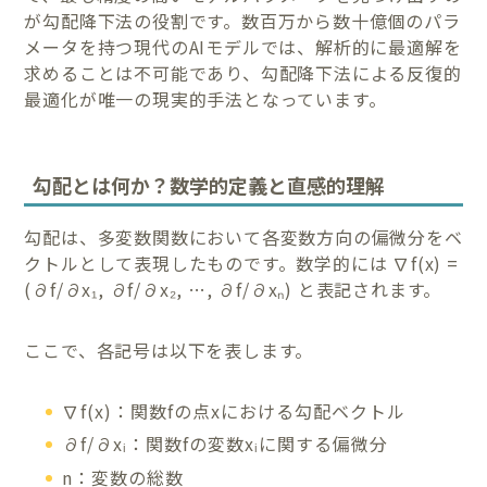
が勾配降下法の役割です。数百万から数十億個のパラ
メータを持つ現代のAIモデルでは、解析的に最適解を
求めることは不可能であり、勾配降下法による反復的
最適化が唯一の現実的手法となっています。
勾配とは何か？数学的定義と直感的理解
勾配は、多変数関数において各変数方向の偏微分をベ
クトルとして表現したものです。数学的には ∇f(x) =
(∂f/∂x₁, ∂f/∂x₂, …, ∂f/∂xₙ) と表記されます。
ここで、各記号は以下を表します。
∇f(x)：関数fの点xにおける勾配ベクトル
∂f/∂xᵢ：関数fの変数xᵢに関する偏微分
n：変数の総数