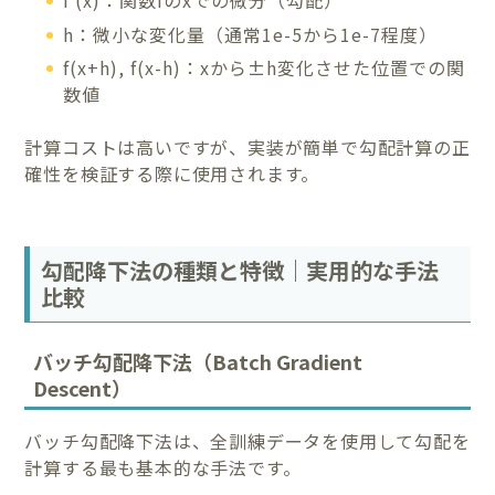
f'(x)：関数fのxでの微分（勾配）
h：微小な変化量（通常1e-5から1e-7程度）
f(x+h), f(x-h)：xから±h変化させた位置での関
数値
計算コストは高いですが、実装が簡単で勾配計算の正
確性を検証する際に使用されます。
勾配降下法の種類と特徴｜実用的な手法
比較
バッチ勾配降下法（Batch Gradient
Descent）
バッチ勾配降下法は、全訓練データを使用して勾配を
計算する最も基本的な手法です。