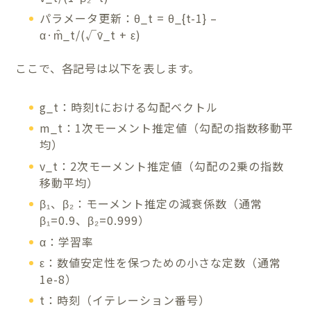
パラメータ更新：θ_t = θ_{t-1} –
α·m̂_t/(√v̂_t + ε)
ここで、各記号は以下を表します。
g_t：時刻tにおける勾配ベクトル
m_t：1次モーメント推定値（勾配の指数移動平
均）
v_t：2次モーメント推定値（勾配の2乗の指数
移動平均）
β₁、β₂：モーメント推定の減衰係数（通常
β₁=0.9、β₂=0.999）
α：学習率
ε：数値安定性を保つための小さな定数（通常
1e-8）
t：時刻（イテレーション番号）