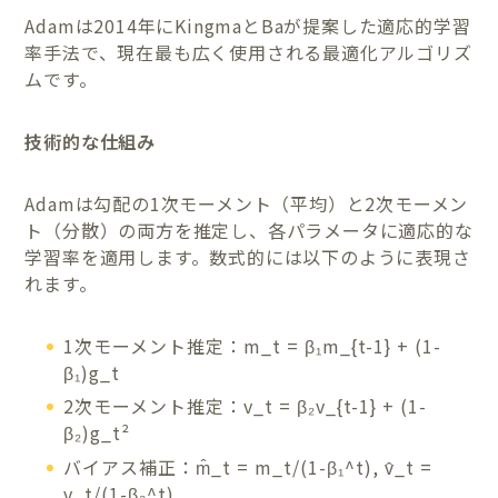
Adamは2014年にKingmaとBaが提案した適応的学習
率手法で、現在最も広く使用される最適化アルゴリズ
ムです。
技術的な仕組み
Adamは勾配の1次モーメント（平均）と2次モーメン
ト（分散）の両方を推定し、各パラメータに適応的な
学習率を適用します。数式的には以下のように表現さ
れます。
1次モーメント推定：m_t = β₁m_{t-1} + (1-
β₁)g_t
2次モーメント推定：v_t = β₂v_{t-1} + (1-
β₂)g_t²
バイアス補正：m̂_t = m_t/(1-β₁^t), v̂_t =
v_t/(1-β₂^t)