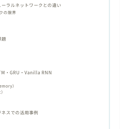
ューラルネットワークとの違い
クの限界
課題
GRU・Vanilla RNN
Memory）
it）
ジネスでの活用事例