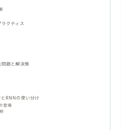
新
プラクティス
失問題と解決策
erとRNNの使い分け
ャの登場
分析