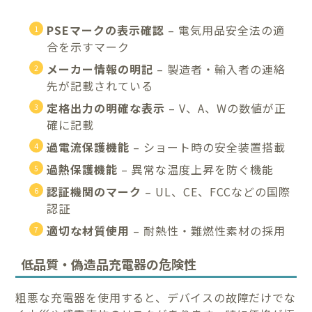
PSEマークの表示確認
– 電気用品安全法の適
合を示すマーク
メーカー情報の明記
– 製造者・輸入者の連絡
先が記載されている
定格出力の明確な表示
– V、A、Wの数値が正
確に記載
過電流保護機能
– ショート時の安全装置搭載
過熱保護機能
– 異常な温度上昇を防ぐ機能
認証機関のマーク
– UL、CE、FCCなどの国際
認証
適切な材質使用
– 耐熱性・難燃性素材の採用
低品質・偽造品充電器の危険性
粗悪な充電器を使用すると、デバイスの故障だけでな