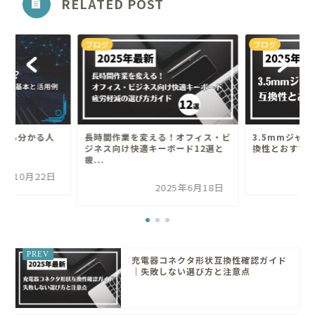
RELATED POST
ブログ
ブログ
者でも分かる人
長時間作業を変える！オフィス・ビ
3.5mmジャ
例
ジネス向け快適キーボード12選と
換性とおすす
疲...
25年10月22日
2025年6月18日
充電器コネクタ形状互換性確認ガイド
｜失敗しない選び方と注意点