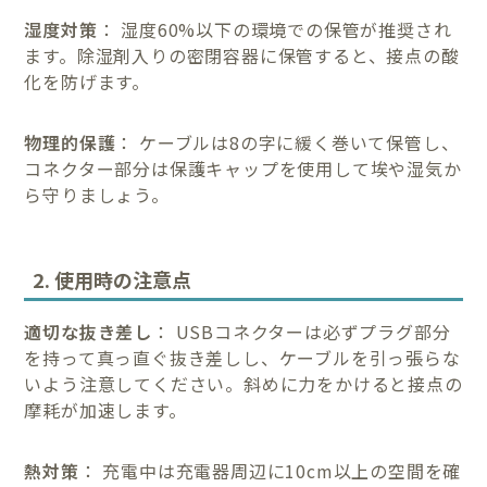
湿度対策
： 湿度60%以下の環境での保管が推奨され
ます。除湿剤入りの密閉容器に保管すると、接点の酸
化を防げます。
物理的保護
： ケーブルは8の字に緩く巻いて保管し、
コネクター部分は保護キャップを使用して埃や湿気か
ら守りましょう。
2. 使用時の注意点
適切な抜き差し
： USBコネクターは必ずプラグ部分
を持って真っ直ぐ抜き差しし、ケーブルを引っ張らな
いよう注意してください。斜めに力をかけると接点の
摩耗が加速します。
熱対策
： 充電中は充電器周辺に10cm以上の空間を確