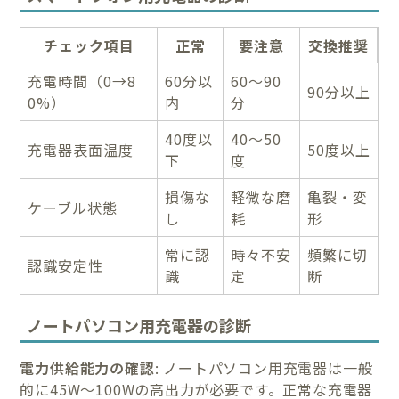
チェック項目
正常
要注意
交換推奨
充電時間（0→8
60分以
60～90
90分以上
0%）
内
分
40度以
40～50
充電器表面温度
50度以上
下
度
損傷な
軽微な磨
亀裂・変
ケーブル状態
し
耗
形
常に認
時々不安
頻繁に切
認識安定性
識
定
断
ノートパソコン用充電器の診断
電力供給能力の確認
: ノートパソコン用充電器は一般
的に45W～100Wの高出力が必要です。正常な充電器