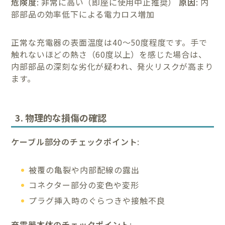
危険度
: 非常に高い（即座に使用中止推奨）
原因
: 内
部部品の効率低下による電力ロス増加
正常な充電器の表面温度は40～50度程度です。手で
触れないほどの熱さ（60度以上）を感じた場合は、
内部部品の深刻な劣化が疑われ、発火リスクが高まり
ます。
3. 物理的な損傷の確認
ケーブル部分のチェックポイント
:
被覆の亀裂や内部配線の露出
コネクター部分の変色や変形
プラグ挿入時のぐらつきや接触不良
充電器本体のチェックポイント
: