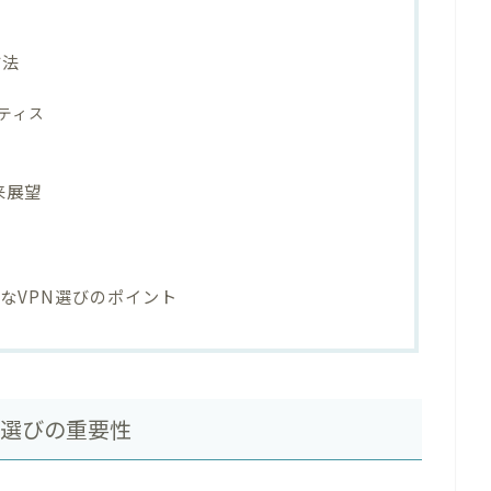
方法
ティス
来展望
なVPN選びのポイント
N選びの重要性