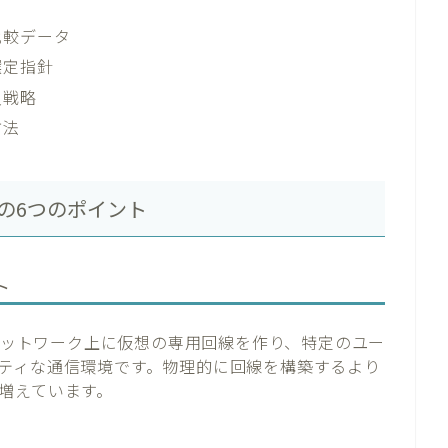
比較データ
選定指針
入戦略
方法
の6つのポイント
ト
ork）とは、ネットワーク上に仮想の専用回線を作り、特定のユー
ティな通信環境です。物理的に回線を構築するより
増えています。