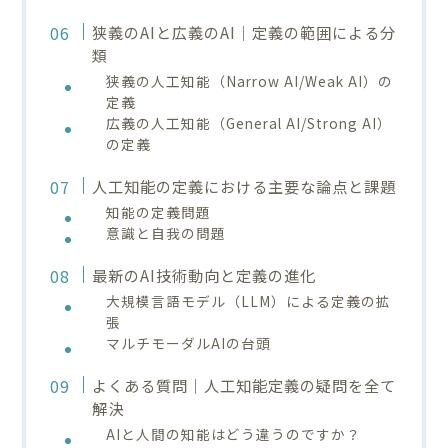
狭義のAIと広義のAI｜定義の範囲による分
類
狭義の人工知能（Narrow AI/Weak AI）の
定義
広義の人工知能（General AI/Strong AI）
の定義
人工知能の定義における主要な論点と課題
知能の定義問題
意識と自我の問題
最新のAI技術動向と定義の進化
大規模言語モデル（LLM）による定義の拡
張
マルチモーダルAIの台頭
よくある質問｜人工知能定義の疑問を全て
解決
AIと人間の知能はどう違うのですか？