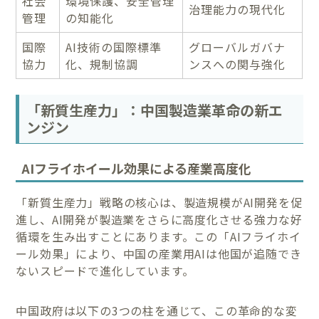
社会
環境保護、安全管理
治理能力の現代化
管理
の知能化
国際
AI技術の国際標準
グローバルガバナ
協力
化、規制協調
ンスへの関与強化
「新質生産力」：中国製造業革命の新エ
ンジン
AIフライホイール効果による産業高度化
「新質生産力」戦略の核心は、製造規模がAI開発を促
進し、AI開発が製造業をさらに高度化させる強力な好
循環を生み出すことにあります。この「AIフライホイ
ール効果」により、中国の産業用AIは他国が追随でき
ないスピードで進化しています。
中国政府は以下の3つの柱を通じて、この革命的な変