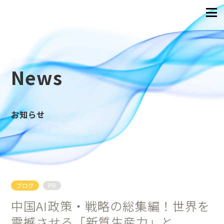
News
お知らせ
ブログ
PR
中国AI政策・戦略の総集編！世界を
震撼させる「新質生産力」と