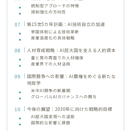
統制型アプローチの特徴
規制強化の方向性
第15次5カ年計画：AI技術自立の加速
挙国体制による技術革新
産業高度化の具体戦略
人材育成戦略：AI超大国を支える人的資本
量と質の両面での人材確保
産業界での人材活用
国際競争への影響：AI覇権をめぐる新たな
地政学
米中AI競争の新展開
グローバルAIガバナンスへの関与
今後の展望：2030年に向けた戦略的目標
AI超大国実現への道筋
国際的な影響と課題