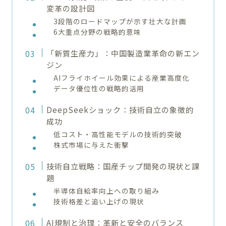
変革の設計図
3段階のロードマップが示す壮大な計画
6大重点分野の戦略的意味
「新質生産力」：中国製造業革命の新エン
ジン
AIフライホイール効果による産業高度化
データ優位性の戦略的活用
DeepSeekショック：技術自立の象徴的
成功
低コスト・高性能モデルの技術的突破
株式市場に与えた衝撃
技術自立戦略：国産チップ開発の現状と課
題
半導体自給率向上への取り組み
技術格差と追い上げの現状
AI規制と治理：革新と安全のバランス