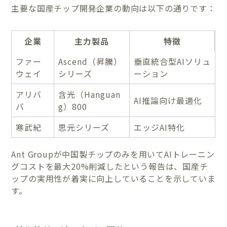
主要な国産チップ開発企業の動向は以下の通りです：
企業
主力製品
特徴
ファー
Ascend（昇騰）
垂直統合型AIソリュ
ウェイ
シリーズ
ーション
アリバ
含光（Hanguan
AI推論向け最適化
バ
g）800
寒武紀
思元シリーズ
エッジAI特化
Ant Groupが中国製チップのみを用いてAIトレーニン
グコストを最大20%削減したという報告は、国産チ
ップの実用性が着実に向上していることを示していま
す。