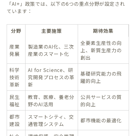
「AI+」政策では、以下の6つの重点分野が設定され
ています：
分野
主要施策
期待効果
全要素生産性の向
産業
製造業のAI化、三次
上、新質生産力の
発展
産業のスマート化
創出
科学
AI for Science、研
基礎研究能力の飛
技術
究開発プロセスの革
躍的向上
革新
新
民生
教育、医療、養老分
公共サービスの質
福祉
野のAI活用
的向上
都市
スマートシティ、交
都市機能の最適化
建設
通管理システム