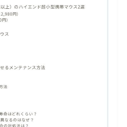
0円以上）のハイエンド超小型携帯マウス2選
12,980円）
800円）
マウス
させるメンテナンス方法
方法
寿命はどれくらい？
めが異なるのはなぜ？
な場合の対処法は？