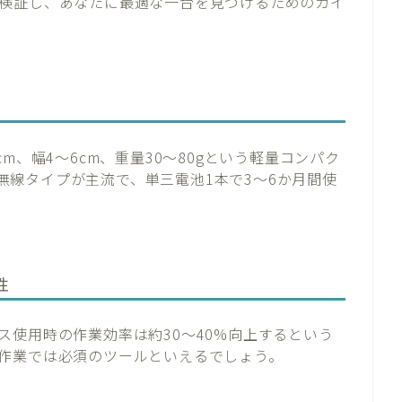
検証し、あなたに最適な一台を見つけるためのガイ
m、幅4～6cm、重量30～80gという軽量コンパク
よる無線タイプが主流で、単三電池1本で3～6か月間使
性
ス使用時の作業効率は約30～40%向上するという
作業では必須のツールといえるでしょう。