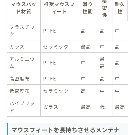
精
マウスパッ
推奨マウスフ
滑り
耐久
密
ド材質
ィート
性能
性
性
プラスチッ
PTFE
高
高
中
ク
ガラス
セラミック
最高
中
高
アルミニウ
最
PTFE
中
高
ム
高
高密度布
PTFE
中
高
中
低密度布
セラミック
高
中
中
ハイブリッ
ガラス
最高
低
最高
ド
マウスフィートを長持ちさせるメンテナ