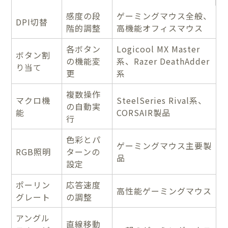
感度の段
ゲーミングマウス全般、
DPI切替
階的調整
高機能オフィスマウス
各ボタン
Logicool MX Master
ボタン割
の機能変
系、Razer DeathAdder
り当て
更
系
複数操作
マクロ機
SteelSeries Rival系、
の自動実
能
CORSAIR製品
行
色彩とパ
ゲーミングマウス主要製
RGB照明
ターンの
品
設定
ポーリン
応答速度
高性能ゲーミングマウス
グレート
の調整
アングル
直線移動