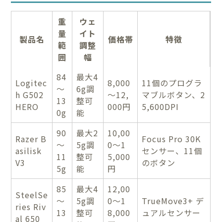
重
ウェ
量
イト
製品名
価格帯
特徴
範
調整
囲
幅
84
最大4
Logitec
8,000
11個のプログラ
～
6g調
h G502
～12,
マブルボタン、2
13
整可
HERO
000円
5,600DPI
0g
能
90
最大2
10,00
Razer B
Focus Pro 30K
～
5g調
0～1
asilisk
センサー、11個
11
整可
5,000
V3
のボタン
5g
能
円
85
最大4
12,00
SteelSe
～
5g調
0～1
TrueMove3+ デ
ries Riv
13
整可
8,000
ュアルセンサー
al 650