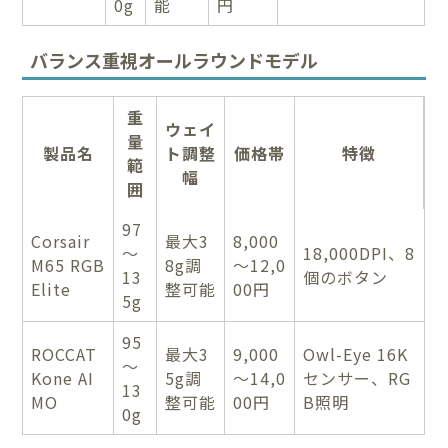
0g
能
円
バランス重視オールラウンドモデル
重
ウェイ
量
製品名
ト調整
価格帯
特徴
範
幅
囲
97
Corsair
最大3
8,000
～
18,000DPI、8
M65 RGB
8g調
～12,0
13
個のボタン
Elite
整可能
00円
5g
95
ROCCAT
最大3
9,000
Owl-Eye 16K
～
Kone AI
5g調
～14,0
センサー、RG
13
MO
整可能
00円
B照明
0g