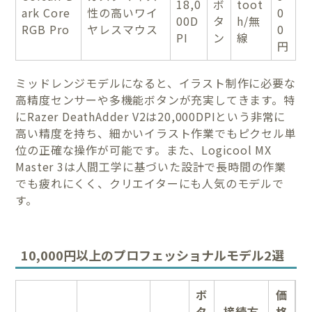
18,0
ボ
toot
ark Core
性の高いワイ
0
00D
タ
h/無
RGB Pro
ヤレスマウス
0
PI
ン
線
円
ミッドレンジモデルになると、イラスト制作に必要な
高精度センサーや多機能ボタンが充実してきます。特
にRazer DeathAdder V2は20,000DPIという非常に
高い精度を持ち、細かいイラスト作業でもピクセル単
位の正確な操作が可能です。また、Logicool MX
Master 3は人間工学に基づいた設計で長時間の作業
でも疲れにくく、クリエイターにも人気のモデルで
す。
10,000円以上のプロフェッショナルモデル2選
ボ
価
タ
接続方
格