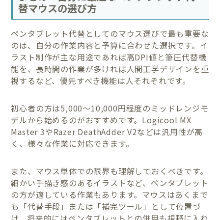
替マウスの選び方
ペンタブレット代替としてのマウス選びで最も重要な
のは、自分の作業内容と予算に合わせた選択です。イ
ラスト制作が主な用途であれば高DPI値と筆圧代替機
能を、長時間の作業が多ければ人間工学デザインを重
視するなど、優先すべき機能は人それぞれです。
初心者の方は5,000〜10,000円程度のミッドレンジモ
デルから始めるのがおすすめです。Logicool MX
Master 3やRazer DeathAdder V2などは汎用性が高
く、様々な作業に対応できます。
また、マウス単体での限界も理解しておくべきです。
細かい手描き感のあるイラストなど、ペンタブレット
の方が適している作業もあります。マウスはあくまで
も「代替手段」または「補完ツール」として位置づ
け、将来的にはペンタブレットとの併用も視野に入れ