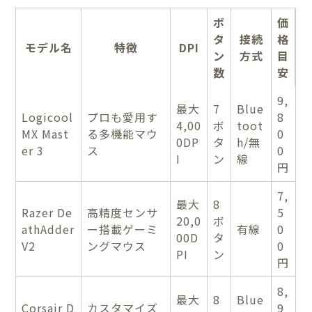
ボ
価
タ
接続
格
モデル名
特徴
DPI
ン
方式
目
数
安
9,
最大
7
Blue
Logicool
プロも愛用す
8
4,00
ボ
toot
MX Mast
る多機能マウ
0
0DP
タ
h/無
er 3
ス
0
I
ン
線
円
7,
最大
8
Razer De
高精度センサ
5
20,0
ボ
athAdder
ー搭載ゲーミ
有線
0
00D
タ
V2
ングマウス
0
PI
ン
円
8,
最大
8
Blue
Corsair D
カスタマイズ
9