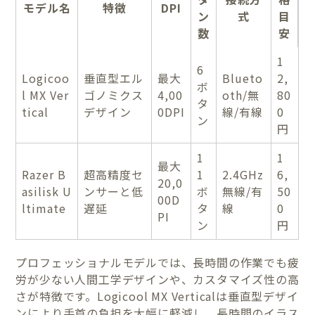
モデル名
特徴
DPI
ン
式
目
数
安
1
6
Logicoo
垂直型エル
最大
Blueto
2,
ボ
l MX Ver
ゴノミクス
4,00
oth/無
80
タ
tical
デザイン
0DPI
線/有線
0
ン
円
1
1
最大
Razer B
超高精度セ
1
2.4GHz
6,
20,0
asilisk U
ンサーと低
ボ
無線/有
50
00D
ltimate
遅延
タ
線
0
PI
ン
円
プロフェッショナルモデルでは、長時間の作業でも疲
労が少ない人間工学デザインや、カスタマイズ性の高
さが特徴です。Logicool MX Verticalは垂直型デザイ
ンにより手首の負担を大幅に軽減し、長時間のイラス