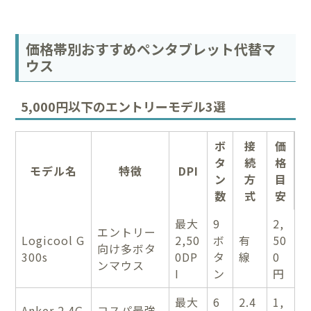
価格帯別おすすめペンタブレット代替マ
ウス
5,000円以下のエントリーモデル3選
ボ
接
価
タ
続
格
モデル名
特徴
DPI
ン
方
目
数
式
安
最大
9
2,
エントリー
Logicool G
2,50
ボ
有
50
向け多ボタ
300s
0DP
タ
線
0
ンマウス
I
ン
円
最大
6
2.4
1,
Anker 2.4G
コスパ最強