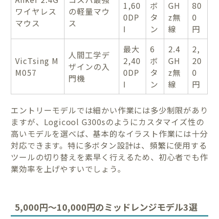
1,60
ボ
GH
80
ワイヤレス
の軽量マウ
0DP
タ
z無
0
マウス
ス
I
ン
線
円
最大
6
2.4
2,
人間工学デ
VicTsing M
2,40
ボ
GH
20
ザインの入
M057
0DP
タ
z無
0
門機
I
ン
線
円
エントリーモデルでは細かい作業には多少制限があり
ますが、Logicool G300sのようにカスタマイズ性の
高いモデルを選べば、基本的なイラスト作業には十分
対応できます。特に多ボタン設計は、頻繁に使用する
ツールの切り替えを素早く行えるため、初心者でも作
業効率を上げやすいでしょう。
5,000円〜10,000円のミッドレンジモデル3選