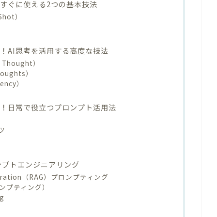
すぐに使える2つの基本技法
Shot）
！AI思考を活用する高度な技法
 Thought）
oughts）
tency）
け！日常で役立つプロンプト活用法
ツ
ロンプトエンジニアリング
Generation（RAG）プロンプティング
プロンプティング）
ng