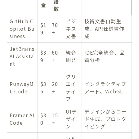
語
金
数
GitHub C
ビジ
技術文書自動生
$1
70
opilot Bu
ネス
成、API仕様書作
9
+
siness
文書
成
JetBrains
$3
60
統合
IDE完全統合、品
AI Assista
9
+
開発
質分析
nt
クリ
RunwayM
$3
20
エイ
インタラクティブ
L Code
5
+
ティ
アート、WebGL
ブ
UIデ
デザインからコー
Framer AI
$3
15
ザイ
ド生成、プロトタ
Code
0
+
ン
イピング