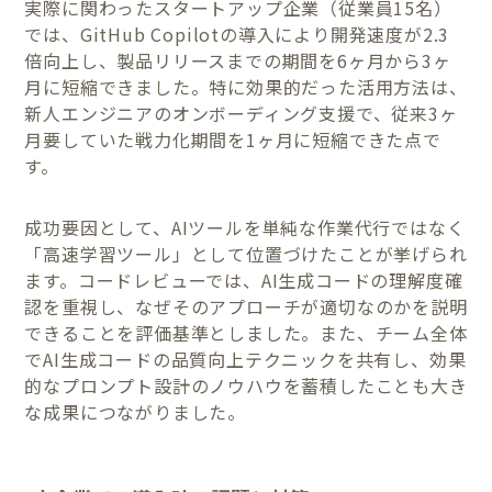
実際に関わったスタートアップ企業（従業員15名）
では、GitHub Copilotの導入により開発速度が2.3
倍向上し、製品リリースまでの期間を6ヶ月から3ヶ
月に短縮できました。特に効果的だった活用方法は、
新人エンジニアのオンボーディング支援で、従来3ヶ
月要していた戦力化期間を1ヶ月に短縮できた点で
す。
成功要因として、AIツールを単純な作業代行ではなく
「高速学習ツール」として位置づけたことが挙げられ
ます。コードレビューでは、AI生成コードの理解度確
認を重視し、なぜそのアプローチが適切なのかを説明
できることを評価基準としました。また、チーム全体
でAI生成コードの品質向上テクニックを共有し、効果
的なプロンプト設計のノウハウを蓄積したことも大き
な成果につながりました。