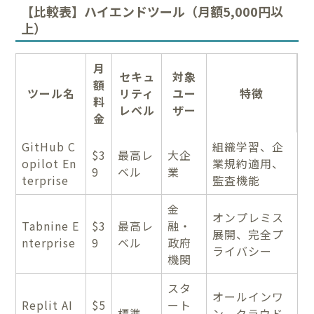
【比較表】ハイエンドツール（月額5,000円以
上）
月
セキュ
対象
額
ツール名
リティ
ユー
特徴
料
レベル
ザー
金
GitHub C
組織学習、企
$3
最高レ
大企
opilot En
業規約適用、
9
ベル
業
terprise
監査機能
金
オンプレミス
Tabnine E
$3
最高レ
融・
展開、完全プ
nterprise
9
ベル
政府
ライバシー
機関
スタ
オールインワ
Replit AI
$5
ート
標準
ン、クラウド