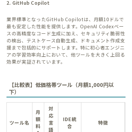
2. GitHub Copilot
業界標準となったGitHub Copilotは、月額10ドルで
最も安定した性能を提供します。OpenAI Codexベー
スの高精度なコード生成に加え、セキュリティ脆弱性
の検出、テストケース自動生成、ドキュメント作成支
援まで包括的にサポートします。特に初心者エンジニ
アの学習効率向上において、他ツールを大きく上回る
効果が実証されています。
【比較表】低価格帯ツール（月額1,000円以
下）
対
月
応
額
IDE統
ツール名
言
特徴
料
合
語